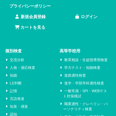
プライバシーポリシー
新規会員登録
ログイン
カートを見る
個別検査
高等学校用
交流分析
教育相談・生徒指導用検査
人格・適応検査
学力テスト・知能検査
知能
進路適性検査
LD判断
進学・学部学科適性検査
記憶
一般常識・SPI・WEBテス
ト対策模試
言語発達
職業適性・クレペリン・パ
知覚・感覚
ーソナリティ検査
認知