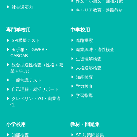
作文・小論文・面接対策
社会適応力
キャリア教育・進路教材
専門学校用
中学校用
SPI模擬テスト
進路探索
玉手箱・TGWEB・
職業興味・適性検査
CABGAB
生徒理解検査
総合型適性検査（性格＋職
人格適応検査
業＋学力）
知能検査
一般常識テスト
学力検査
自己理解・就活サポート
学習指導
クレペリン・YG・職業適
性
小学校用
教材・問題集
知能検査
SPI対策問題集