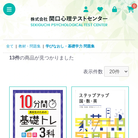
0
全て
|
教材・問題集
|
学びなおし・基礎学力 問題集
13件
の商品が見つかりました
表示件数