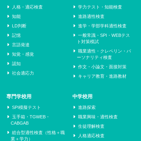
人格・適応検査
学力テスト・知能検査
知能
進路適性検査
LD判断
進学・学部学科適性検査
記憶
一般常識・SPI・WEBテス
ト対策模試
言語発達
職業適性・クレペリン・パ
知覚・感覚
ーソナリティ検査
認知
作文・小論文・面接対策
社会適応力
キャリア教育・進路教材
専門学校用
中学校用
SPI模擬テスト
進路探索
玉手箱・TGWEB・
職業興味・適性検査
CABGAB
生徒理解検査
総合型適性検査（性格＋職
人格適応検査
業＋学力）