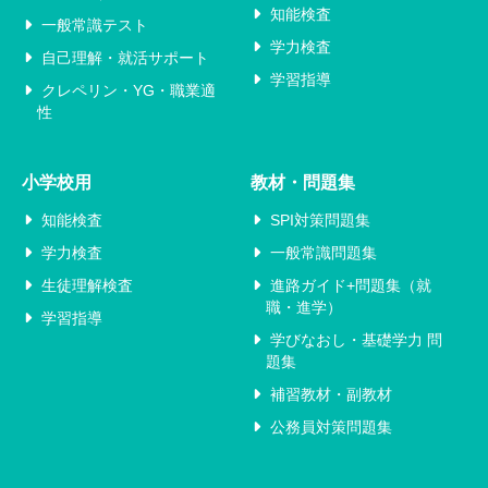
知能検査
一般常識テスト
学力検査
自己理解・就活サポート
学習指導
クレペリン・YG・職業適
性
小学校用
教材・問題集
知能検査
SPI対策問題集
学力検査
一般常識問題集
生徒理解検査
進路ガイド+問題集（就
職・進学）
学習指導
学びなおし・基礎学力 問
題集
補習教材・副教材
公務員対策問題集