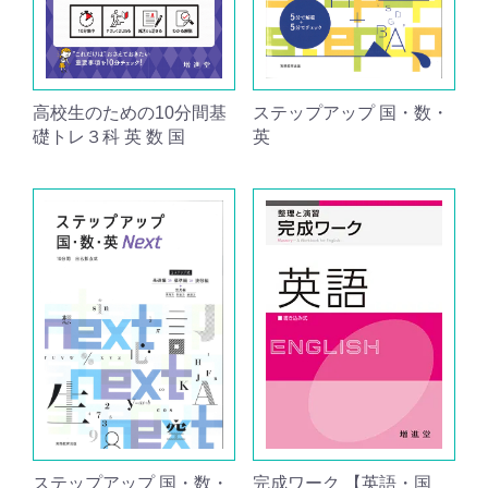
高校生のための10分間基
ステップアップ 国・数・
礎トレ３科 英 数 国
英
ステップアップ 国・数・
完成ワーク 【英語・国