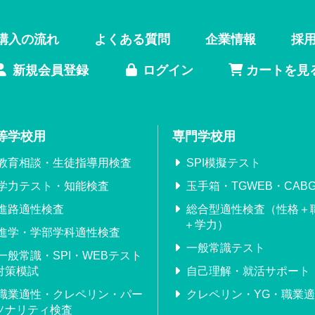
購入の流れ
よくある質問
企業情報
採
新規会員登録
ログイン
カートを見
等学校用
専門学校用
教育相談・生徒指導用検査
SPI模擬テスト
学力テスト・知能検査
玉手箱・TGWEB・CABG
進路適性検査
総合型適性検査（性格＋
＋学力）
進学・学部学科適性検査
一般常識テスト
一般常識・SPI・WEBテスト
対策模試
自己理解・就活サポート
職業適性・クレペリン・パー
クレペリン・YG・職業
ソナリティ検査