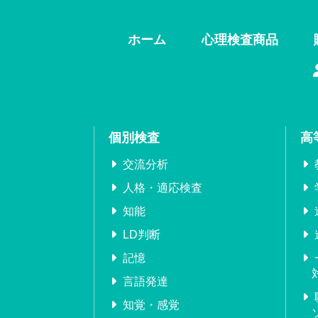
ホーム
心理検査商品
個別検査
高
交流分析
人格・適応検査
知能
LD判断
記憶
言語発達
知覚・感覚