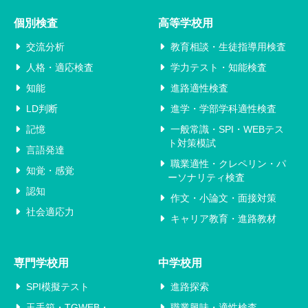
個別検査
高等学校用
交流分析
教育相談・生徒指導用検査
人格・適応検査
学力テスト・知能検査
知能
進路適性検査
LD判断
進学・学部学科適性検査
記憶
一般常識・SPI・WEBテス
ト対策模試
言語発達
職業適性・クレペリン・パ
知覚・感覚
ーソナリティ検査
認知
作文・小論文・面接対策
社会適応力
キャリア教育・進路教材
専門学校用
中学校用
SPI模擬テスト
進路探索
玉手箱・TGWEB・
職業興味・適性検査