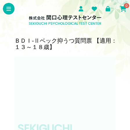
0
ＢＤＩ-Ⅱベック抑うつ質問票 【適用：
１３～１８歳】