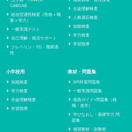
CABGAB
生徒理解検査
総合型適性検査（性格＋職
人格適応検査
業＋学力）
知能検査
一般常識テスト
学力検査
自己理解・就活サポート
学習指導
クレペリン・YG・職業適
性
小学校用
教材・問題集
知能検査
SPI対策問題集
学力検査
一般常識問題集
生徒理解検査
進路ガイド+問題集（就
職・進学）
学習指導
学びなおし・基礎学力 問
題集
補習教材・副教材