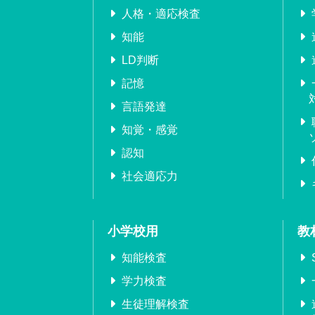
人格・適応検査
知能
LD判断
記憶
言語発達
知覚・感覚
認知
社会適応力
小学校用
教
知能検査
学力検査
生徒理解検査