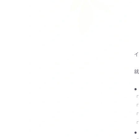
イ
就
●
「
「
「
「
●