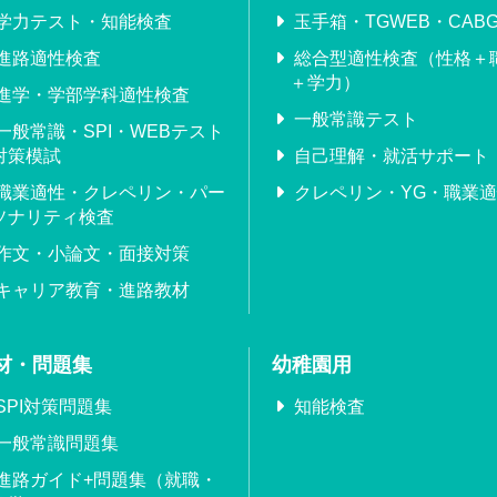
学力テスト・知能検査
玉手箱・TGWEB・CABG
進路適性検査
総合型適性検査（性格＋
＋学力）
進学・学部学科適性検査
一般常識テスト
一般常識・SPI・WEBテスト
対策模試
自己理解・就活サポート
職業適性・クレペリン・パー
クレペリン・YG・職業
ソナリティ検査
作文・小論文・面接対策
キャリア教育・進路教材
材・問題集
幼稚園用
SPI対策問題集
知能検査
一般常識問題集
進路ガイド+問題集（就職・