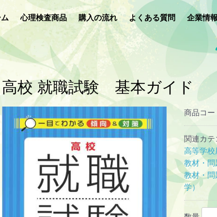
ーム
心理検査商品
購入の流れ
よくある質問
企業情
高校 就職試験 基本ガイド
商品コー
関連カテ
高等学校
教材・問
教材・問
学）
数量