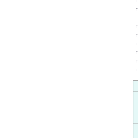
「
「
「
「
「
「
「
「