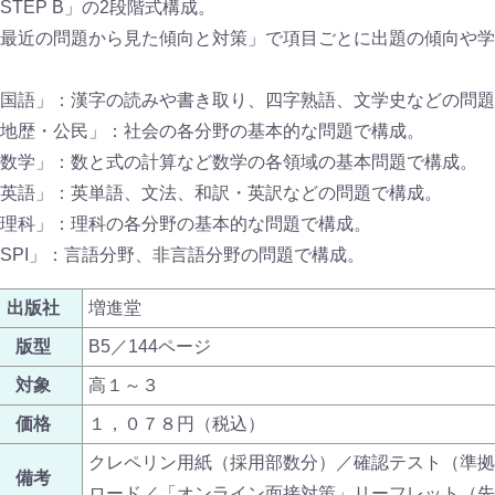
STEP B」の2段階式構成。
最近の問題から見た傾向と対策」で項目ごとに出題の傾向や学
国語」：漢字の読みや書き取り、四字熟語、文学史などの問題
地歴・公民」：社会の各分野の基本的な問題で構成。
数学」：数と式の計算など数学の各領域の基本問題で構成。
英語」：英単語、文法、和訳・英訳などの問題で構成。
理科」：理科の各分野の基本的な問題で構成。
SPI」：言語分野、非言語分野の問題で構成。
出版社
増進堂
版型
B5／144ページ
対象
高１～３
価格
１，０７８円（税込）
クレペリン用紙（採用部数分）／確認テスト（準拠
備考
ロード／「オンライン面接対策」リーフレット（先