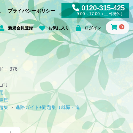
0120-315-425
報
プライバシーポリシー
9:00～17:00（土日祝休）
0
新規会員登録
お気に入り
ログイン
ド：
376
ゴリ
用
題集
題集
＞
進路ガイド+問題集（就職・進