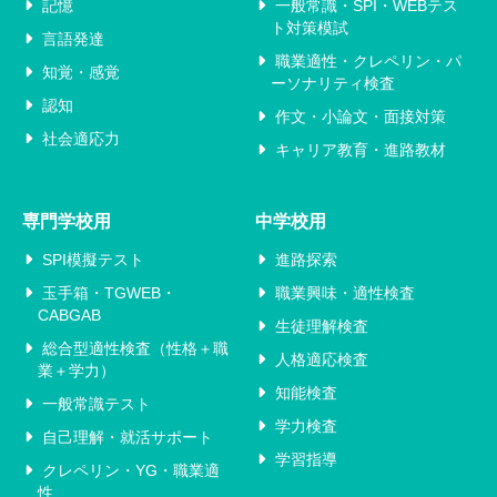
記憶
一般常識・SPI・WEBテス
ト対策模試
言語発達
職業適性・クレペリン・パ
知覚・感覚
ーソナリティ検査
認知
作文・小論文・面接対策
社会適応力
キャリア教育・進路教材
専門学校用
中学校用
SPI模擬テスト
進路探索
玉手箱・TGWEB・
職業興味・適性検査
CABGAB
生徒理解検査
総合型適性検査（性格＋職
人格適応検査
業＋学力）
知能検査
一般常識テスト
学力検査
自己理解・就活サポート
学習指導
クレペリン・YG・職業適
性