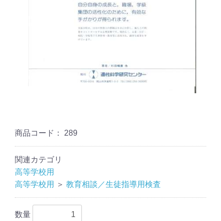
商品コード：
289
関連カテゴリ
高等学校用
高等学校用
＞
教育相談／生徒指導用検査
数量