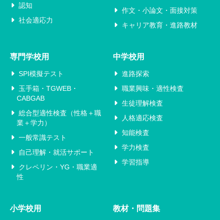
認知
作文・小論文・面接対策
社会適応力
キャリア教育・進路教材
専門学校用
中学校用
SPI模擬テスト
進路探索
玉手箱・TGWEB・
職業興味・適性検査
CABGAB
生徒理解検査
総合型適性検査（性格＋職
人格適応検査
業＋学力）
知能検査
一般常識テスト
学力検査
自己理解・就活サポート
学習指導
クレペリン・YG・職業適
性
小学校用
教材・問題集