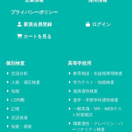
企業情報
採用情報
プライバシーポリシー
新規会員登録
ログイン
カートを見る
個別検査
高等学校用
交流分析
教育相談・生徒指導用検査
人格・適応検査
学力テスト・知能検査
知能
進路適性検査
LD判断
進学・学部学科適性検査
記憶
一般常識・SPI・WEBテス
ト対策模試
言語発達
職業適性・クレペリン・パ
知覚・感覚
ーソナリティ検査