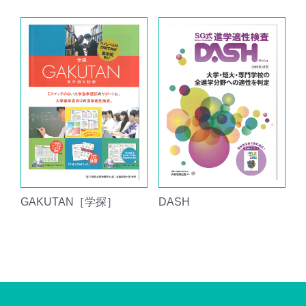
GAKUTAN［学探］
DASH