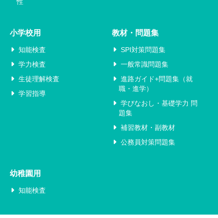
性
小学校用
教材・問題集
知能検査
SPI対策問題集
学力検査
一般常識問題集
生徒理解検査
進路ガイド+問題集（就
職・進学）
学習指導
学びなおし・基礎学力 問
題集
補習教材・副教材
公務員対策問題集
幼稚園用
知能検査