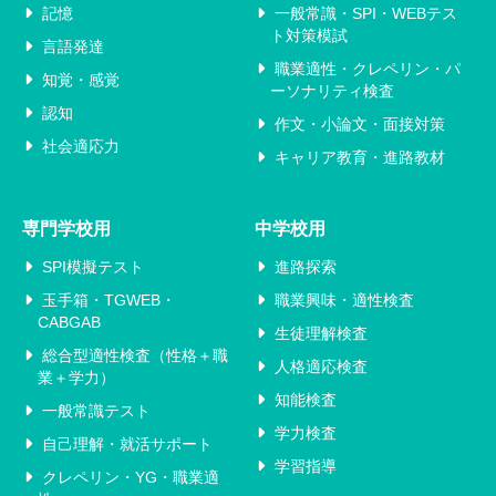
記憶
一般常識・SPI・WEBテス
ト対策模試
言語発達
職業適性・クレペリン・パ
知覚・感覚
ーソナリティ検査
認知
作文・小論文・面接対策
社会適応力
キャリア教育・進路教材
専門学校用
中学校用
SPI模擬テスト
進路探索
玉手箱・TGWEB・
職業興味・適性検査
CABGAB
生徒理解検査
総合型適性検査（性格＋職
人格適応検査
業＋学力）
知能検査
一般常識テスト
学力検査
自己理解・就活サポート
学習指導
クレペリン・YG・職業適