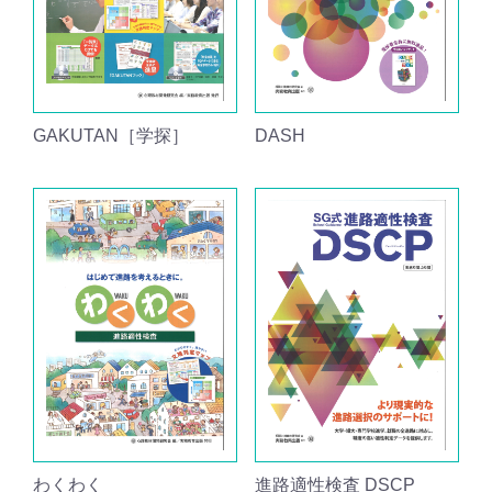
GAKUTAN［学探］
DASH
わくわく
進路適性検査 DSCP