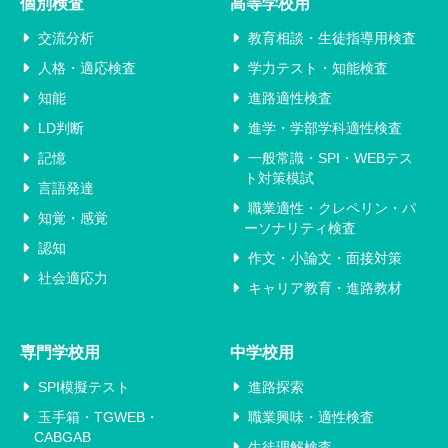
個別検査
高等学校用
交流分析
教育相談・生徒指導用検査
人格・適応検査
学力テスト・知能検査
知能
進路適性検査
LD判断
進学・学部学科適性検査
記憶
一般常識・SPI・WEBテス
ト対策模試
言語発達
職業適性・クレペリン・パ
知覚・感覚
ーソナリティ検査
認知
作文・小論文・面接対策
社会適応力
キャリア教育・進路教材
専門学校用
中学校用
SPI模擬テスト
進路探索
玉手箱・TGWEB・
職業興味・適性検査
CABGAB
生徒理解検査