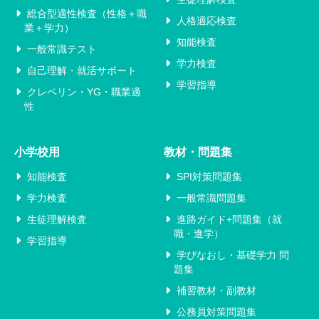
総合型適性検査（性格＋職
人格適応検査
業＋学力）
知能検査
一般常識テスト
学力検査
自己理解・就活サポート
学習指導
クレペリン・YG・職業適
性
小学校用
教材・問題集
知能検査
SPI対策問題集
学力検査
一般常識問題集
生徒理解検査
進路ガイド+問題集（就
職・進学）
学習指導
学びなおし・基礎学力 問
題集
補習教材・副教材
公務員対策問題集